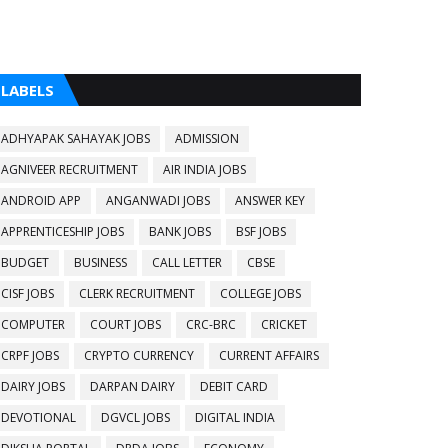
LABELS
ADHYAPAK SAHAYAK JOBS
ADMISSION
AGNIVEER RECRUITMENT
AIR INDIA JOBS
ANDROID APP
ANGANWADI JOBS
ANSWER KEY
APPRENTICESHIP JOBS
BANK JOBS
BSF JOBS
BUDGET
BUSINESS
CALL LETTER
CBSE
CISF JOBS
CLERK RECRUITMENT
COLLEGE JOBS
COMPUTER
COURT JOBS
CRC-BRC
CRICKET
CRPF JOBS
CRYPTO CURRENCY
CURRENT AFFAIRS
DAIRY JOBS
DARPAN DAIRY
DEBIT CARD
DEVOTIONAL
DGVCL JOBS
DIGITAL INDIA