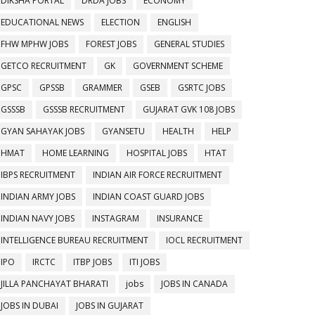
DIKSHA PORTAL
DRDA JOBS
ECONOMY
EDUCATIONAL NEWS
ELECTION
ENGLISH
FHW MPHW JOBS
FOREST JOBS
GENERAL STUDIES
GETCO RECRUITMENT
GK
GOVERNMENT SCHEME
GPSC
GPSSB
GRAMMER
GSEB
GSRTC JOBS
GSSSB
GSSSB RECRUITMENT
GUJARAT GVK 108 JOBS
GYAN SAHAYAK JOBS
GYANSETU
HEALTH
HELP
HMAT
HOME LEARNING
HOSPITAL JOBS
HTAT
IBPS RECRUITMENT
INDIAN AIR FORCE RECRUITMENT
INDIAN ARMY JOBS
INDIAN COAST GUARD JOBS
INDIAN NAVY JOBS
INSTAGRAM
INSURANCE
INTELLIGENCE BUREAU RECRUITMENT
IOCL RECRUITMENT
IPO
IRCTC
ITBP JOBS
ITI JOBS
JILLA PANCHAYAT BHARATI
jobs
JOBS IN CANADA
JOBS IN DUBAI
JOBS IN GUJARAT