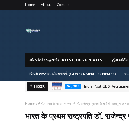
Home
About
Contact
નોકરીની જાહેરાતો (LATEST JOBS UPDATES)
હોમ લર્ન
વિવિધ સરકારી યોજનાઓ (GOVERNMENT SCHEMES)
સી
India Post GDS Recruitment
JOBS
Gujarat Agricultural Unive
TICKER
JOBS
Home
GK
भारत के प्रथम राष्‍ट्रपति डॉ. राजेन्द्र प्रसाद के बारे में महत्‍वपूर्ण जान
भारत के प्रथम राष्‍ट्रपति डॉ. राजेन्द्र प