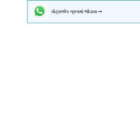
વોટ્સએપ ગ્રુપમાં જોડાવા ➙