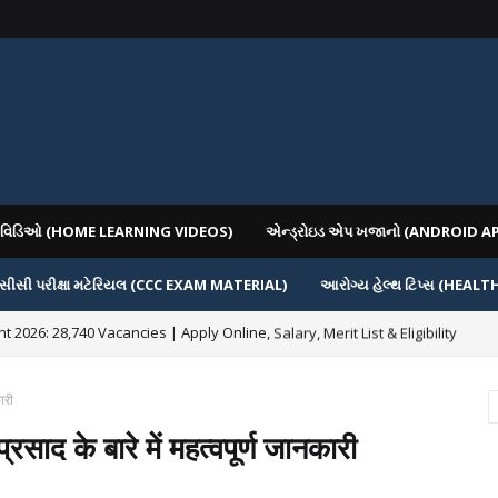
િગ વિડિઓ (HOME LEARNING VIDEOS)
એન્ડ્રોઇડ એપ ખજાનો (ANDROID A
સીસી પરીક્ષા મટેરિયલ (CCC EXAM MATERIAL)
આરોગ્ય હેલ્થ ટિપ્સ (HEALT
 2026: 28,740 Vacancies | Apply Online, Salary, Merit List & Eligibility
rsities (AAU, JAU, NAU) Recruitment 2025 Notification Out for 156 Agricultura
कारी
्रसाद के बारे में महत्‍वपूर्ण जानकारी