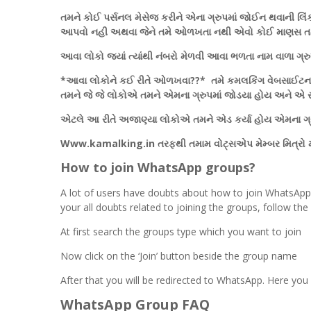
તમને કોઈ પર્સનલ મેસેજ કરીને એના ગ્રુપમાં જોઈન થવાની લિં
આપવો નહી અથવા જેને તમે ઓળખતા નથી એવો કોઈ માણસ તમને 
આવા લોકો જ્યાં ત્યાંથી નંબરો મેળવી આવા ભળતા નામ વાળા ગ્ર
*આવા લોકોને કઈ રીતે ઓળખવા??* તમે કમલકિંગ વેબસાઈટના વ
તમને જે જે લોકોએ તમને એમના ગ્રુપમાં જોડયા હોય અને એ 
એટલે આ રીતે અજાણ્યા લોકોએ તમને એડ કર્યા હોય એમના ગ્ર
Www.kamalking.in તરફથી તમામ વોટ્સએપ મેમ્બર મિત્રો મા
How to join WhatsApp groups?
A lot of users have doubts about how to join WhatsApp g
your all doubts related to joining the groups, follow th
At first search the groups type which you want to join
Now click on the ‘Join’ button beside the group name
After that you will be redirected to WhatsApp. Here you w
WhatsApp Group FAQ