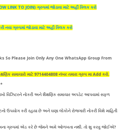
INK TO JOIN) ગ્રુપમાં જોડાવા માટે અહીં ક્લિક કરો
નવા ગ્રુપમાં જોડાવા માટે અહીં ક્લિક કરો
nks So Please Join Only Any One WhatsApp Group From
 શૈક્ષણિક સમાચારો માટે 9714404808 નંબર તમારા ગ્રુપ મા Add કરો.
:*
ાખો વિઝિટરને નોકરી અને શૈક્ષણિક સમાચાર અપડેટ આપવામાં સફળ
ટનો ઉપયોગ કરી રહયા છે અને ઘણા લોકોને રોજગારી નોકરી વિશે માહિતી
ના ગ્રુપમાં એડ કરે છે જેમને અમે ઓળખતા નથી. તો શુ કરવુ જોઈએ?