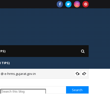
PPS)
H TIPS)
 @ e-hrms.gujarat.gov.in
BAN