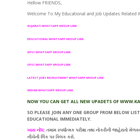
Hellow FRIENDS,
Welcome To My Educational and Job Updates Related 
GUJARATI WHATSAPP GROUP LINK
EDUCATIONAL WHATSAPP GROUP LINK
GPSC WHATSAPP GROUP LINK
UPSC WHATSAPP GROUP LINK
LATEST JOBS RECRUITMENT WHATSAPP GROUP LINK
INDIAN WHATSAPP GROUP LINK
NOW YOU CAN GET ALL NEW UPADETS OF WWW.KA
SO PLEASE JOIN ANY ONE GROUP FROM BELOW LIS
EDUCATIONAL IMMEDIATELY.
તમામ સ્પર્ધાત્મક પરીક્ષા તથા નોકરીની જાહેરાતો મેળ
ખાસ નોંધ:
નીચેની લિંક પર ક્લિક કરો.