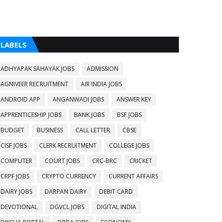
LABELS
ADHYAPAK SAHAYAK JOBS
ADMISSION
AGNIVEER RECRUITMENT
AIR INDIA JOBS
ANDROID APP
ANGANWADI JOBS
ANSWER KEY
APPRENTICESHIP JOBS
BANK JOBS
BSF JOBS
BUDGET
BUSINESS
CALL LETTER
CBSE
CISF JOBS
CLERK RECRUITMENT
COLLEGE JOBS
COMPUTER
COURT JOBS
CRC-BRC
CRICKET
CRPF JOBS
CRYPTO CURRENCY
CURRENT AFFAIRS
DAIRY JOBS
DARPAN DAIRY
DEBIT CARD
DEVOTIONAL
DGVCL JOBS
DIGITAL INDIA