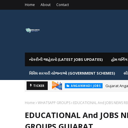
Home
About
Contact
નોકરીની જાહેરાતો (LATEST JOBS UPDATES)
હોમ લર્ન
વિવિધ સરકારી યોજનાઓ (GOVERNMENT SCHEMES)
સી
Gujarat Anga
TICKER
ANGANWADI JOBS
Home
WHATSAPP GROUPS
EDUCATIONAL And JOBS NEWS R
EDUCATIONAL And JOBS 
GROUPS GUJARAT.