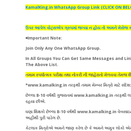
KamalKing.in WhatsApp Group Link (CLICK ON BELOW L
ઉપર આપેલ વોટ્સએપ ગ્રુપમાં જગ્યા ન હોય તો અમને મેસેજ કરી 
◾
Important Note:
Join Only Any One WhatsApp Group.
In All Groups You Can Get Same Messages and Li
The Above List.
તમામ સ્પર્ધાત્મક પરીક્ષા તથા નોકરી ની જાહેરાતો મેળવવા તેમજ
*www.kamalking.in તરફથી તમામ મેમ્બર મિત્રો માટે સંદેશ
છેલ્લા 8-10 વર્ષથી ગુજરાતમાં www.kamalking.in તરફથી લ
રહયા છીએ.
ઘણા શિક્ષકો છેલ્લા 8-10 વર્ષથી www.kamalking.in વેબસાઇ
અહીંથી પુરી પાડેલ છે.
કેટલાક મિત્રોએ અમને જાણ કરેલ છે કે અમને અમુક લોકો એમ