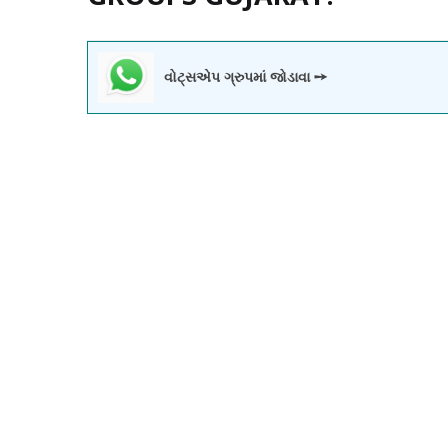
વોટ્સએપ ગ્રુપમાં જોડાવા ➙