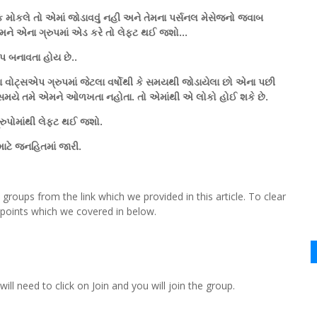
ક મોકલે તો એમાં જોડાવવું નહી અને તેમના પર્સનલ મેસેજનો જવાબ
એના ગ્રુપમાં એડ કરે તો લેફ્ટ થઈ જશો...
ુપ બનાવતા હોય છે..
ોટ્સએપ ગ્રુપમાં જેટલા વર્ષોથી કે સમયથી જોડાયેલા છો એના પછી
સમયે તમે એમને ઓળખતા નહોતા. તો એમાંથી એ લોકો હોઈ શકે છે.
ુપોમાંથી લેફ્ટ થઈ જશો.
ટે જનહિતમાં જારી.
roups from the link which we provided in this article. To clear
e points which we covered in below.
ill need to click on Join and you will join the group.