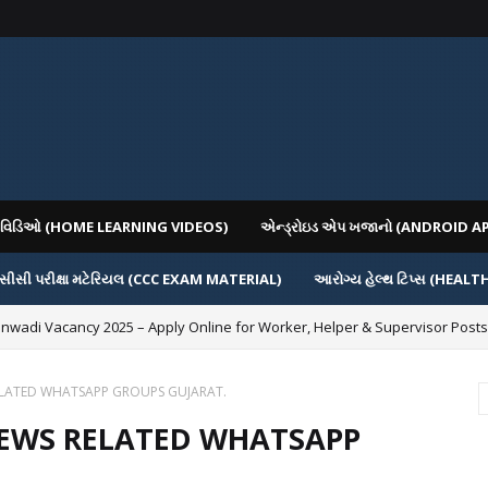
િગ વિડિઓ (HOME LEARNING VIDEOS)
એન્ડ્રોઇડ એપ ખજાનો (ANDROID A
સીસી પરીક્ષા મટેરિયલ (CCC EXAM MATERIAL)
આરોગ્ય હેલ્થ ટિપ્સ (HEALT
nwadi Vacancy 2025 – Apply Online for Worker, Helper & Supervisor Posts
ELATED WHATSAPP GROUPS GUJARAT.
NEWS RELATED WHATSAPP