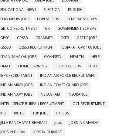
DIKSHA PORTAL
DRDA JOBS
ECONOMY
EDUCATIONAL NEWS
ELECTION
ENGLISH
FHW MPHW JOBS
FOREST JOBS
GENERAL STUDIES
GETCO RECRUITMENT
GK
GOVERNMENT SCHEME
GPSC
GPSSB
GRAMMER
GSEB
GSRTC JOBS
GSSSB
GSSSB RECRUITMENT
GUJARAT GVK 108 JOBS
GYAN SAHAYAK JOBS
GYANSETU
HEALTH
HELP
HMAT
HOME LEARNING
HOSPITAL JOBS
HTAT
IBPS RECRUITMENT
INDIAN AIR FORCE RECRUITMENT
INDIAN ARMY JOBS
INDIAN COAST GUARD JOBS
INDIAN NAVY JOBS
INSTAGRAM
INSURANCE
INTELLIGENCE BUREAU RECRUITMENT
IOCL RECRUITMENT
IPO
IRCTC
ITBP JOBS
ITI JOBS
JILLA PANCHAYAT BHARATI
jobs
JOBS IN CANADA
JOBS IN DUBAI
JOBS IN GUJARAT