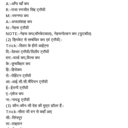
A:-आँगा खाँ कप
R:-राजा रणजीत सिंह ट्रॉफी
M:-मरुगप्पा कप
A:-अजलांशाह कप
N:-नेहरू ट्रॉफी
NOTE:-नेहरू कप(बॉस्केटबाल), नेहरूगोल्डन कप (फुटबॉल)
(2) क्रिकेट से सम्बंधित कप एवं ट्रॉफी;-
Trick:-दिवार के हीरो आईएना
दि:-देवधर ट्रॉफी/दिलीप ट्रॉफी
वार:-वर्ल्ड कप,विल्स कप
के:-कूचबिहार कप
हि:-हिरोकप
रो:-रोहिंटन ट्रॉफी
आ:-आई.सी.सी.चैंपियन ट्रॉफी
ई:-ईरानी ट्रॉफी
ए:-एशेज कप
ना:-नायडू ट्रॉफी
(3) कौन-कौन-सी देश की मुद्रा डॉलर हैं:-
Trick-सीता जी वन से कहाँ आए
सी:-सिंगापूर
ता:-ताइवान