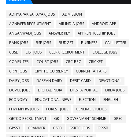
ADHYAPAK SAHAYAK JOBS
ADMISSION
AGNIVEER RECRUITMENT
AIR INDIA JOBS
ANDROID APP
ANGANWADI JOBS
ANSWER KEY
APPRENTICESHIP JOBS
BANK JOBS
BSF JOBS
BUDGET
BUSINESS
CALL LETTER
CBSE
CISF JOBS
CLERK RECRUITMENT
COLLEGE JOBS
COMPUTER
COURT JOBS
CRC-BRC
CRICKET
CRPF JOBS
CRYPTO CURRENCY
CURRENT AFFAIRS
DAIRY JOBS
DARPAN DAIRY
DEBIT CARD
DEVOTIONAL
DGVCL JOBS
DIGITAL INDIA
DIKSHA PORTAL
DRDA JOBS
ECONOMY
EDUCATIONAL NEWS
ELECTION
ENGLISH
FHW MPHW JOBS
FOREST JOBS
GENERAL STUDIES
GETCO RECRUITMENT
GK
GOVERNMENT SCHEME
GPSC
GPSSB
GRAMMER
GSEB
GSRTC JOBS
GSSSB