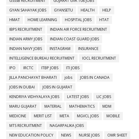
GSSSB RECRUITMENT
GUJARAT GVK 108 JOBS
GYAN SAHAYAK JOBS
GYANSETU
HEALTH
HELP
HMAT
HOME LEARNING
HOSPITAL JOBS
HTAT
IBPS RECRUITMENT
INDIAN AIR FORCE RECRUITMENT
INDIAN ARMY JOBS
INDIAN COAST GUARD JOBS
INDIAN NAVY JOBS
INSTAGRAM
INSURANCE
INTELLIGENCE BUREAU RECRUITMENT
IOCL RECRUITMENT
IPO
IRCTC
ITBP JOBS
ITI JOBS
JILLA PANCHAYAT BHARATI
jobs
JOBS IN CANADA
JOBS IN DUBAI
JOBS IN GUJARAT
KENDRIYA VIDHYALAYA JOBS
LATEST JOBS
LIC JOBS
MARU GUJARAT
MATERIAL
MATHEMATICS
MDM
MEDICINE
MERIT LIST
META
MGVCL JOBS
MOBILE
MTS RECRUITMENT
NAGARPALIKA JOBS
NEW EDUCATION POLICY
NEWS
NURSE JOBS
OMR SHEET