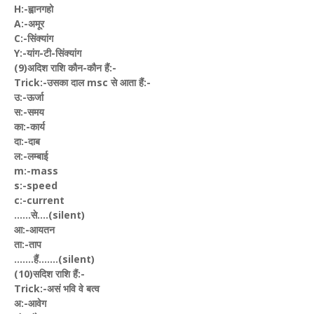
H:-ह्वानगहो
A:-अमूर
C:-सिंक्यांग
Y:-यांग-टी-सिंक्यांग
(9)अदिश राशि कौन-कौन हैं:-
Trick:-उसका दाल msc से आता हैं:-
उ:-ऊर्जा
स:-समय
का:-कार्य
दा:-दाब
ल:-लम्बाई
m:-mass
s:-speed
c:-current
......से....(silent)
आ:-आयतन
ता:-ताप
.......हैं.......(silent)
(10)सदिश राशि हैं:-
Trick:-असं भवि वे बत्व
अ:-आवेग