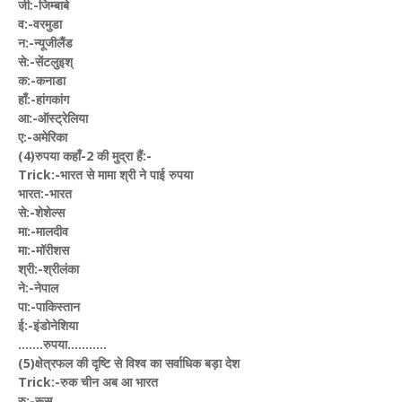
जी:-जिम्बाबे
व:-वरमुडा
न:-न्यूजीलैंड
से:-सेंटलुइश्
क:-कनाडा
हाँ:-हांगकांग
आ:-ऑस्ट्रेलिया
ए:-अमेरिका
(4)रुपया कहाँ-2 की मुद्रा हैं:-
Trick:-भारत से मामा श्री ने पाई रुपया
भारत:-भारत
से:-शेशेल्स
मा:-मालदीव
मा:-मॉरीशस
श्री:-श्रीलंका
ने:-नेपाल
पा:-पाकिस्तान
ई:-इंडोनेशिया
.......रुपया...........
(5)क्षेत्रफल की दृष्टि से विश्व का सर्वाधिक बड़ा देश
Trick:-रुक चीन अब आ भारत
रु:-रूस