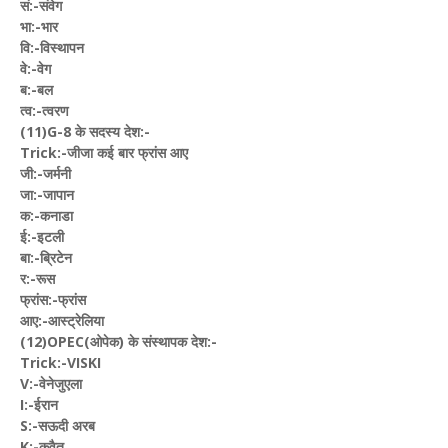
सं:-संवेग
भा:-भार
वि:-विस्थापन
वे:-वेग
ब:-बल
त्व:-त्वरण
(11)G-8 के सदस्य देश:-
Trick:-जीजा कई बार फ्रांस आए
जी:-जर्मनी
जा:-जापान
क:-कनाडा
ई:-इटली
बा:-ब्रिटेन
र:-रूस
फ्रांस:-फ्रांस
आए:-आस्ट्रेलिया
(12)OPEC(ओपेक) के संस्थापक देश:-
Trick:-VISKI
V:-वेनेजुएला
I:-ईरान
S:-सऊदी अरब
K:-कुवैत