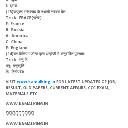
I:-इराक
(13)संयुक्त राष्ट्रसंघ के स्थायी सदस्य देश:-
Trick:-FRACE(फ्रेश)
F:-France
R:-Russia
A:-America
C:-China
E:-England
(14)सर बिलियम जोन्स द्वारा अंग्रेजी में अनुवादित पुस्तक:-
Trick:-मनु हि
मनु:-मनुस्मृति
हि:-हितोपदेश
VISIT
www.kamalking.in
FOR LATEST UPDATES OF JOB,
RESULT, OLD PAPERS, CURRENT AFFAIRS, CCC EXAM,
MATERIALS ETC.
WWW.KAMALKING.IN
👇👇👇👇👇👇👇👇👇
WWW.KAMALKING.IN