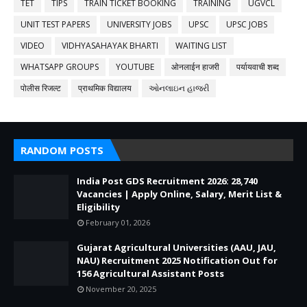
TET
TIPS
TRAIN TICKET BOOKING
TRAINING
UGVCL
UNIT TEST PAPERS
UNIVERSITY JOBS
UPSC
UPSC JOBS
VIDEO
VIDHYASAHAYAK BHARTI
WAITING LIST
WHATSAPP GROUPS
YOUTUBE
ओनलाईन हाजरी
पर्यायवाची शब्द
पोलीस रिजल्ट
प्राथमिक विद्यालय
ઓનલાઇન હાજરી
RANDOM POSTS
India Post GDS Recruitment 2026: 28,740
Vacancies | Apply Online, Salary, Merit List &
Eligibility
February 01, 2026
Gujarat Agricultural Universities (AAU, JAU,
NAU) Recruitment 2025 Notification Out for
156 Agricultural Assistant Posts
November 20, 2025