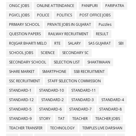
ONGC JOBS
ONLINE ATTENDANCE
PANIPURI
PARIPATRA
PGVCL JOBS
POLICE
POLITICS
POST OFFICE JOBS
PRIMARY SCHOOL
PRIVATE JOBS IN GUJARAT
Puzzles
QUESTION PAPERS
RAILWAY RECRUITMENT
RESULT
ROJGAR BHARTI MELO
RTE
SALARY
SAS GUJARAT
SBI
SCHOOL JOBS
SCIENCE
SECONDARY SC
SECONDARY SCHOOL
SELECTION LIST
SHAKTIMAAN
SHARE MARKET
SMARTPHONE
SSB RECRUITMENT
SSC RECRUITMENT
STAFF SELECTION COMMISSION
STANDARD-1
STANDARD-10
STANDARD-11
STANDARD-12
STANDARD-2
STANDARD-3
STANDARD-4
STANDARD-5
STANDARD-6
STANDARD-7
STANDARD-8
STANDARD-9
STORY
TAT
TEACHER
TEACHER JOBS
TEACHER TRANSFER
TECHNOLOGY
TEMPLES LIVE DARSHAN